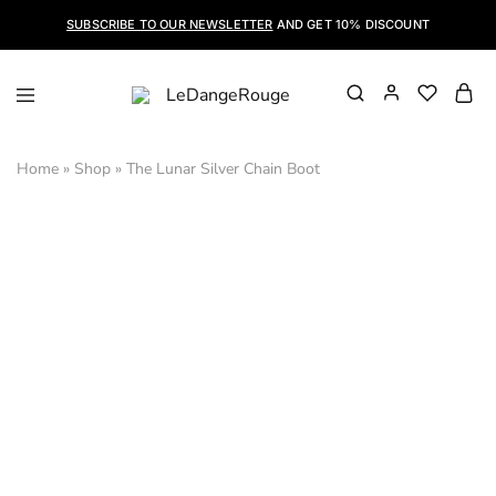
SUBSCRIBE TO OUR NEWSLETTER
AND GET 10% DISCOUNT
LeDangeRouge
Le
Dangerouge
Shoes
Home
»
Shop
»
The Lunar Silver Chain Boot