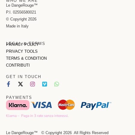
WHO WE ARE
Le DangeRouge™
P.I. 02556580021
© Copyright 2026
Made in Italy
LEGAL & TERMS
PRIVACY POLICY
PRIVACY TOOLS
TERMS & CONDITION
CONTRIBUTI
GET IN TOUCH
PAYMENTS
Klarna – Paga in 3 rate senza interessi.
Le DangeRouge™ © Copyright 2026 All Rights Reserved