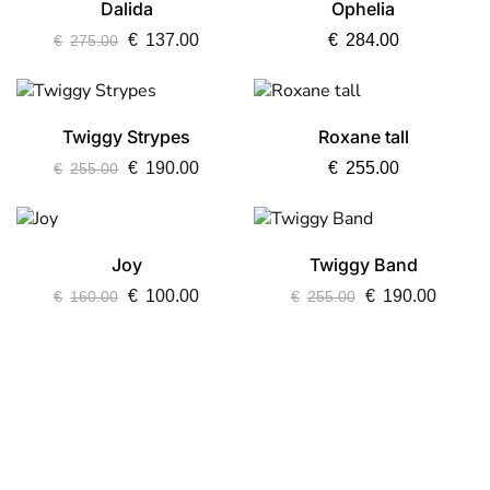
Dalida
Ophelia
€
137.00
€
284.00
€
275.00
Twiggy Strypes
Roxane tall
€
190.00
€
255.00
€
255.00
Joy
Twiggy Band
€
100.00
€
190.00
€
160.00
€
255.00