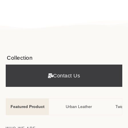
Collection
Contact Us
Featured Product
Wedding Tale
Urban Leather
Twiggy